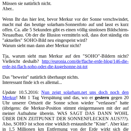
Müssen sie natürlich nicht.
Aber..
Wenn Ihr das hier lest, bevor Merkur vor der Sonne verschwindet,
macht mal das heutige solarham-Sonnenfoto auf und lasst es kurz
offen. Ca. alle 5 Sekunden gibt es einen völlig sinnlosen Bildschirm-
Neuaufbau. Ob der die Illusion vermitteln soll, dass dort ständig ein
"aktuelles" SOHO-Bild neu eingespeist wird?
Warum sieht man dann aber Merkur nicht?
Tja, warum sieht man Merkur auf den "SOHO"-Bildern nicht?
Vielleicht deshalb?
http://euronia.com/de/flache-erde-blog/146-die-
erde-ist-flach-soho-oder-die-kugelsonne-ist-tot
Das "beweist" natürlich überhaupt nichts.
Interessant finde ich es allemal...
Update
10.5.2016:
Nun zeigt solarham.net uns doch noch den
Merkur
! Mit 1 Tag Verspätung und das, wo er
gestern
gegen 20
Uhr unserer Ortszeit die Sonne schon wieder "verlassen" hatte
(übrigens: die Merkur-Position stimmt einigermassen mit der auf
meiner Aufnahme überein. WAS SAGT DAS DANN WOHL
ÜBER DEN ZEITPUNKT DER SONNENFLECKEN AUS???).
Also, SOHO ist schon eine wirklich erstaunliche "Kiste". Aber klar:
in 1,5 Millionen km Entfernung von der Erde wirkt sich die