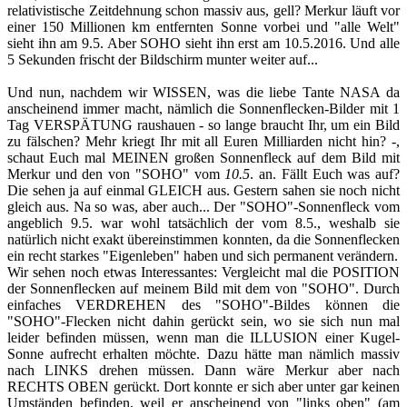
relativistische Zeitdehnung schon massiv aus, gell? Merkur läuft vor
einer 150 Millionen km entfernten Sonne vorbei und "alle Welt"
sieht ihn am 9.5. Aber SOHO sieht ihn erst am 10.5.2016. Und alle
5 Sekunden frischt der Bildschirm munter weiter auf...
Und nun, nachdem wir WISSEN, was die liebe Tante NASA da
anscheinend immer macht, nämlich die Sonnenflecken-Bilder mit 1
Tag VERSPÄTUNG raushauen - so lange braucht Ihr, um ein Bild
zu fälschen? Mehr kriegt Ihr mit all Euren Milliarden nicht hin? -,
schaut Euch mal MEINEN großen Sonnenfleck auf dem Bild mit
Merkur und den von "SOHO" vom
10.5
. an. Fällt Euch was auf?
Die sehen ja auf einmal GLEICH aus. Gestern sahen sie noch nicht
gleich aus. Na so was, aber auch... Der "SOHO"-Sonnenfleck vom
angeblich 9.5. war wohl tatsächlich der vom 8.5., weshalb sie
natürlich nicht exakt übereinstimmen konnten, da die Sonnenflecken
ein recht starkes "Eigenleben" haben und sich permanent verändern.
Wir sehen noch etwas Interessantes: Vergleicht mal die POSITION
der Sonnenflecken auf meinem Bild mit dem von "SOHO". Durch
einfaches VERDREHEN des "SOHO"-Bildes können die
"SOHO"-Flecken nicht dahin gerückt sein, wo sie sich nun mal
leider befinden müssen, wenn man die ILLUSION einer Kugel-
Sonne aufrecht erhalten möchte. Dazu hätte man nämlich massiv
nach LINKS drehen müssen. Dann wäre Merkur aber nach
RECHTS OBEN gerückt. Dort konnte er sich aber unter gar keinen
Umständen befinden, weil er anscheinend von "links oben" (am